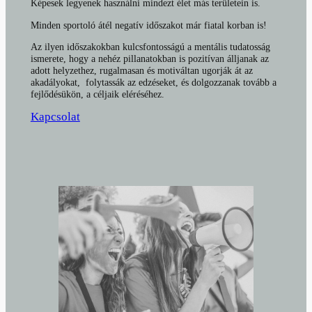
Képesek legyenek használni mindezt élet más területein is.
Minden sportoló átél negatív időszakot már fiatal korban is!
Az ilyen időszakokban kulcsfontosságú a mentális tudatosság
ismerete, hogy a nehéz pillanatokban is pozitívan álljanak az
adott helyzethez, rugalmasan és motiváltan ugorják át az
akadályokat, folytassák az edzéseket, és dolgozzanak tovább a
fejlődésükön, a céljaik eléréséhez.
Kapcsolat