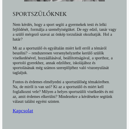
SPORTSZÜLŐKNEK
Nem kérdés, hogy a sport segíti a gyermekek testi és lelki
fejlődését, formálja a személyiségüket. De egy edző, tanár vagy
a szülő mérgező szavai az önkép torzulását okozhatják. Hol a
határ?
Mi az a sportszülő és egyáltalán miért kell erről a témáról
beszélni? – rendszeresen versenyhelyzetbe kerülő szülők
viselkedésével, hozzáállásával, beállítottságával, a sporthoz, a
sportoló gyerekhez, annak edzőihez, iskolájához és
sportolásának még számos szereplőjéhez való viszonyulását
taglaljuk.
Fontos és érdemes elmélyedni a sportszülőség témakörében.
Na, de miről is van szó? Ki az a sportszülő és miért kell
foglalkozni vele? Milyen a helyes sportszülői viselkedés és mi
az, amit érdemes elkerülni? Mindezekre a kérdésekre segtünk
választ találni egyéni szinten.
Kapcsolat