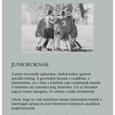
JUNIOROKNAK
A junior korosztály igényeihez, élethelyzethez igazított
speciális tréning. A gyermekek hisznek a csodákban, a
lehetetlenben, ezt a hitet a felnőttek csak csodálhatják bennük.
A lehetetlen szó számukra még ismeretlen. Ezt az időszakot
nagyon fontos támogatni, itt valóban csodák történhetnek.
Célom, hogy ne csak ösztönösen hanem tudatosuljon bennük a
lehetőségek tárháza és ezzel felvértezve bármilyen akadállyal
megbirkózzanak.