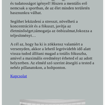
és tudatosságot igényel! Hiszen a mentális erő
nemcsak a sportban, de az élet minden területén
hasznunkra válhat.
Segíthet leküzdeni a stresszt, növelheti a
koncentrációt és a fókuszt, javítja az
életminőséget,támogatja az önbizalmat,fokozza a
teljesítményt…
A cél az, hogy ha ki is zökkensz valamiért a
versenyden, akkor a lehető legrövidebb idő alatt
vissza tudod állítani magad a totális fókuszba,
amivel a maximális eredményt érheted el az adott
helyzetben. Az elméd szó szerint átsegíti a tested a
nehéz pillanatokon, a holtponton.
Kapcsolat