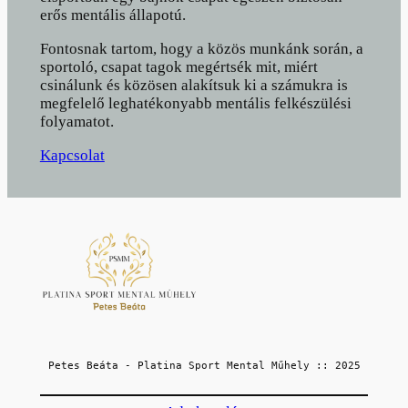
erős mentális állapotú.
Fontosnak tartom, hogy a közös munkánk során, a
sportoló, csapat tagok megértsék mit, miért
csinálunk és közösen alakítsuk ki a számukra is
megfelelő leghatékonyabb mentális felkészülési
folyamatot.
Kapcsolat
Petes Beáta - Platina Sport Mental Műhely :: 2025