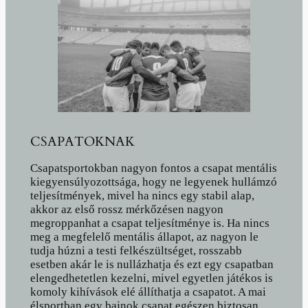
CSAPATOKNAK
Csapatsportokban nagyon fontos a csapat mentális
kiegyensúlyozottsága, hogy ne legyenek hullámzó
teljesítmények, mivel ha nincs egy stabil alap,
akkor az első rossz mérkőzésen nagyon
megroppanhat a csapat teljesítménye is. Ha nincs
meg a megfelelő mentális állapot, az nagyon le
tudja húzni a testi felkészültséget, rosszabb
esetben akár le is nullázhatja és ezt egy csapatban
elengedhetetlen kezelni, mivel egyetlen játékos is
komoly kihívások elé állíthatja a csapatot. A mai
élsportban egy bajnok csapat egészen biztosan