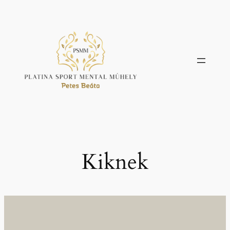
Ugrás
a
tartalomhoz
Kiknek